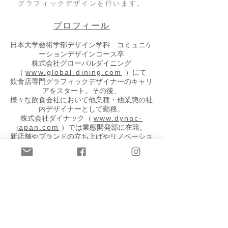
グラフィックデザインを行います。
プロフィール
日本大学藝術学部デザイン学科 コミュニケ
ーションデザインコース卒
株式会社グローバルダイニング
（
www.global-dining.com
）にて
飲食店専門グラフィックデザイナーのキャリ
アをスタート。その後、
様々な飲食会社において他業種・他業態の社
内デザイナーとして勤務。
株式会社ダイナック（
www.dynac-
japan.com
）では業態開発部に在籍。
新店舗やブランドの立ち上げやリノベーショ
ン店舗のブランディングに携わる。
学生時代や飲食企業勤務時の店舗経験も活か
し、​現場と本社、両方に寄り添う
飲食グラフィックデザインを行うことを得意
とする。
対応可能業種・業態